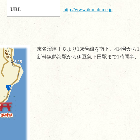
URL
http://www.ikonahime.jp
東名沼津ＩＣより136号線を南下、414号から
新幹線熱海駅から伊豆急下田駅まで1時間半、