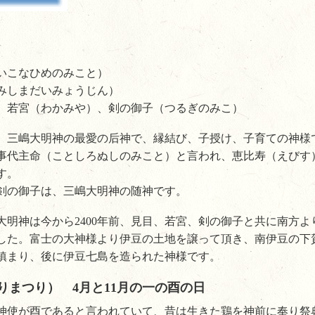
いこなひめのみこと）
みしまだいみょうじん）
、若宮（わかみや）、剣の御子（つるぎのみこ）
、三嶋大明神の最愛の后神で、縁結び、子授け、子育ての神様
事代主命（ことしろぬしのみこと）と言われ、恵比寿（えびす
す。
剣の御子は、三嶋大明神の随神です。
大明神は今から2400年前、見目、若宮、剣の御子と共に南方
した。富士の大神様より伊豆の土地を譲って頂き、南伊豆の下
鎮まり、後に伊豆七島を造られた神様です。
りまつり） 4月と11月の一の酉の日
神使が酉であると言われていて、昔は生きた鶏を神前に奉り祭