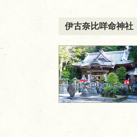
伊古奈比咩命神社