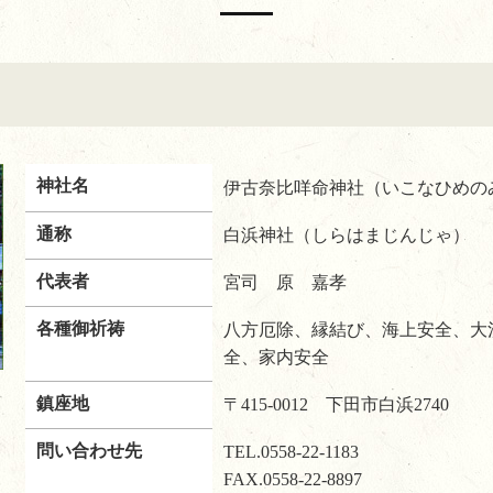
神社名
伊古奈比咩命神社（いこなひめの
通称
白浜神社（しらはまじんじゃ）
代表者
宮司 原 嘉孝
各種御祈祷
八方厄除、縁結び、海上安全、大
全、家内安全
鎮座地
〒415-0012 下田市白浜2740
問い合わせ先
TEL.
0558-22-1183
FAX.0558-22-8897