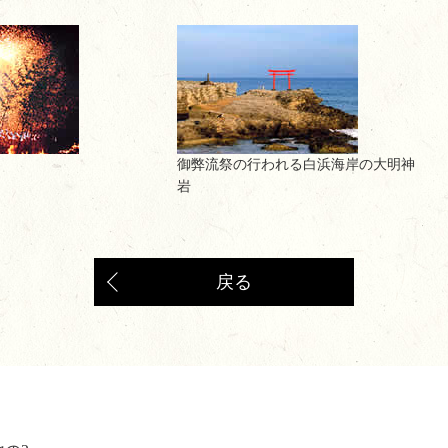
御弊流祭の行われる白浜海岸の大明神
岩
戻る