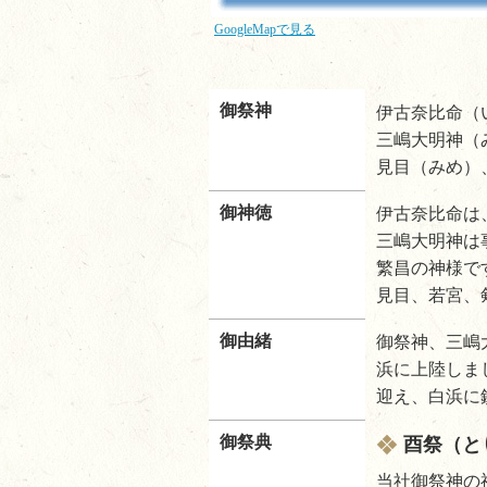
GoogleMapで見る
御祭神
伊古奈比命（
三嶋大明神（
見目（みめ）
御神徳
伊古奈比命は
三嶋大明神は
繁昌の神様で
見目、若宮、
御由緒
御祭神、三嶋
浜に上陸しま
迎え、白浜に
御祭典
酉祭（と
当社御祭神の